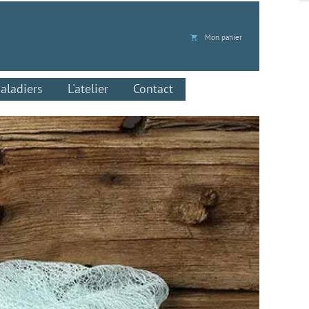
Mon panier
local_grocery_store
saladiers
L'atelier
Contact