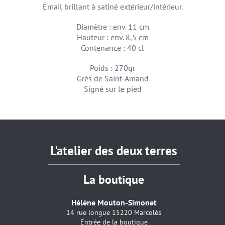
Émail brillant à satiné extérieur/intérieur.
Diamètre : env. 11 cm
Hauteur : env. 8,5 cm
Contenance : 40 cl
Poids : 270gr
Grès de Saint-Amand
Signé sur le pied
Produit artisanal fabriqué à Marcolès.
 émaillé à la main. Les dimensions peuvent varier sensiblement d’une pièce
Ils sont conçus comme une petite série et chaque pièce a sa particularité.
Entretien :
lés avec douceur, tous mes produits passent au lave-vaisselle et au micr
L'atelier des deux terres
Frais de port & conditionnement :
La boutique
bonne livraison de votre marchandise, les produits sont protégés et emball
L'emballage est compris dans les frais de port.
Hélène Mouton-Simonet
14 rue longue 15220 Marcolès
Entrée de la boutique