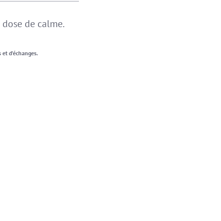
e dose de calme
.
s et d’échanges.