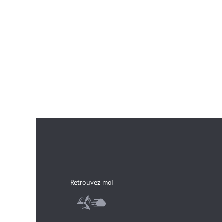
Façonné et
Manipu
Retrouvez moi
Afin d'assurer la 